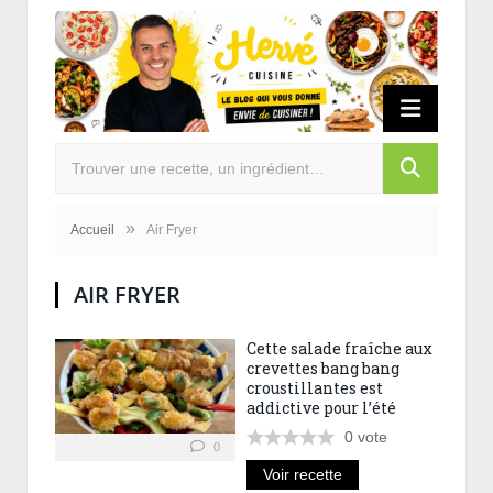
»
Accueil
Air Fryer
AIR FRYER
Cette salade fraîche aux
crevettes bang bang
croustillantes est
addictive pour l’été
0
vote
0
Voir recette