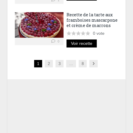
Recette de la tarte aux
framboises mascarpone
et crème de marrons
0
vote
0
Voir recette
Next
1
2
3
…
8