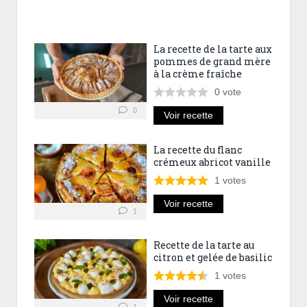
La recette de la tarte aux
pommes de grand mère
à la crème fraîche
0
vote
0
Voir recette
La recette du flanc
crémeux abricot vanille
1
votes
Voir recette
1
Recette de la tarte au
citron et gelée de basilic
1
votes
Voir recette
1