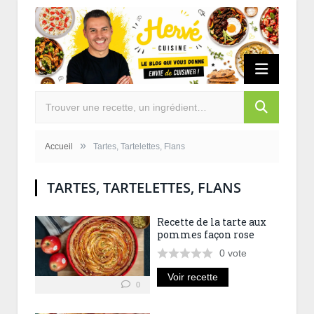
»
Accueil
Tartes, Tartelettes, Flans
TARTES, TARTELETTES, FLANS
Recette de la tarte aux
pommes façon rose
0
vote
Voir recette
0