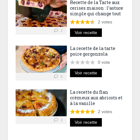
Recette de la Tarte aux
cerises maison : l’astuce
simple qui change tout
2
votes
2
Voir recette
La recette de la tarte
poire gorgonzola
0
vote
Voir recette
0
La recette du flan
crémeux aux abricots et
à la vanille
2
votes
2
Voir recette