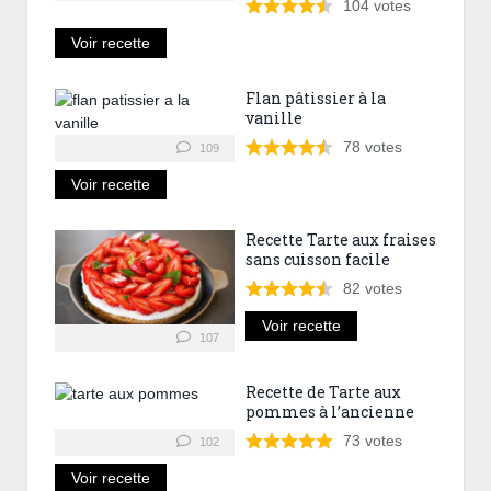
104
votes
Voir recette
Flan pâtissier à la
vanille
78
votes
109
Voir recette
Recette Tarte aux fraises
sans cuisson facile
82
votes
Voir recette
107
Recette de Tarte aux
pommes à l’ancienne
73
votes
102
Voir recette