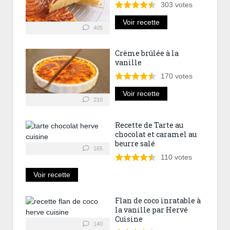
303
votes
Voir recette
405
Crème brûlée à la
vanille
170
votes
Voir recette
210
Recette de Tarte au
chocolat et caramel au
beurre salé
165
110
votes
Voir recette
Flan de coco inratable à
la vanille par Hervé
Cuisine
140